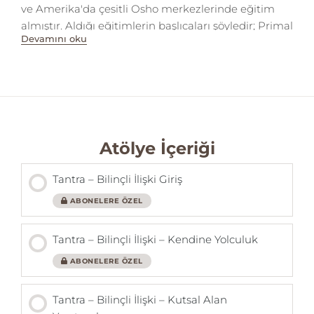
ve Amerika'da çesitli Osho merkezlerinde eğitim
almıştır. Aldığı eğitimlerin başlıcaları şöyledir; Primal
Devamını oku
and teenage deconditioning Therapy ( Premartha –
Swarup ) - Transsomatic Dialogues Therapy (
Devageet ) - Osho Diamnond Breath ( Dr.
Devapath- Dwari -Bodhi Ray- Shanti ) - Learning
Love - Co–Dependency ( Dr.Krishnananda – Amana
) - Osho Counseling (Svagitho-Dwari) - Family
Constellation (Svagito) -Tantra Love and Exctasy
Atölye İçeriği
(Margot Anand). Swami Dhyan Arham'ın Türk milli
takımlar da dahil olmak üzere, çoğu Galatasaray
Tantra – Bilinçli İlişki Giriş
erkek A takımında, 24 yıllık profesyonel basketbol
ABONELERE ÖZEL
koçlugu tecrübesi de bulunmaktadır.
Tantra – Bilinçli İlişki – Kendine Yolculuk
ABONELERE ÖZEL
Tantra – Bilinçli İlişki – Kutsal Alan