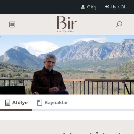
Giriş
Üye Ol
Atölye
Kaynaklar