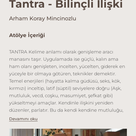
Tantra - Bilinçli İlişki
Arham Koray Mincinozlu
Atölye İçeriği
TANTRA Kelime anlamı olarak genişleme aracı
manasını taşır. Uygulamada ise güçlü, kalın ama
ham olanı genişleten, incelten, yücelten, giderek en
yüceyle bir olmaya götüren, teknikler demektir.
Temel enerjileri (hayatta kalma güdüsü, seks, kök,
kırmızı) inceltip, latif (süptil) seviyelere doğru (Aşk,
mutluluk, vecd, coşku, masumiyet, şefkat gibi)
yükseltmeyi amaçlar. Kendinle ilişkini yeniden
düzenler, parlatır. Bu da kendi kendine mutluluğu,
AŞK’ı ve coşkuyu getirir. Bu coşkun enerjinin
Devamını oku
cazibesi uygun partneri kendiliğinden çeker. Olan
ilişkini daha da derinleştirir, geliştirir. Tantra,