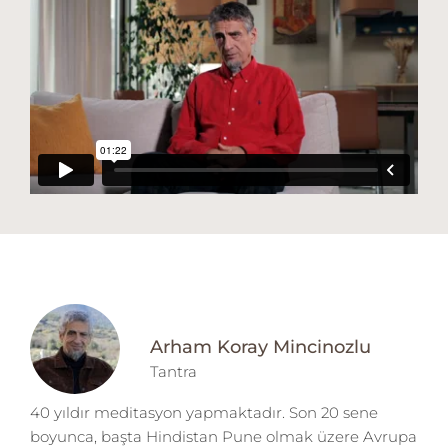
günümüzde, özellikle batıda cinsel teknikler olarak
yanlış yorumlanmaktadır. Cinsel enerji tantrada
kullanılır ama asıl gaye AŞK, VECD, SAADET gibi
duyguları geliştirmektir, cinsellik değil.
Arham Koray Mincinozlu
Tantra
40 yıldır meditasyon yapmaktadır. Son 20 sene
boyunca, başta Hindistan Pune olmak üzere Avrupa