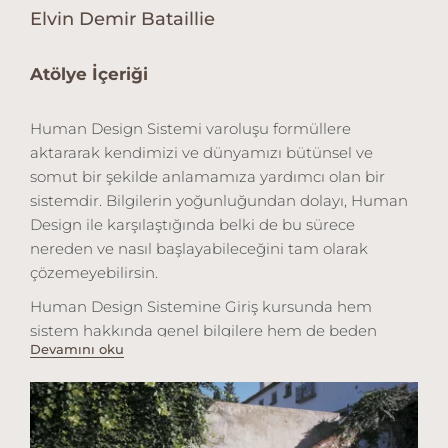
Elvin Demir Bataillie
Atölye İçeriği
Human Design Sistemi varoluşu formüllere
aktararak kendimizi ve dünyamızı bütünsel ve
somut bir şekilde anlamamıza yardımcı olan bir
sistemdir. Bilgilerin yoğunluğundan dolayı, Human
Design ile karşılaştığında belki de bu sürece
nereden ve nasıl başlayabileceğini tam olarak
çözemeyebilirsin.
Human Design Sistemine Giriş kursunda hem
sistem hakkında genel bilgilere hem de beden
Devamını oku
grafiğini oluşturan en önemli temel ve detaylara
ulaşabilirsin. Böylece sistemi deneyimlemeye
başlamak için gerekli temel bilgilere sahip olursun.