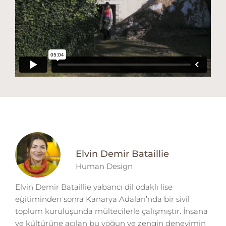
Elvin Demir Bataillie
Human Design
Elvin Demir Bataillie yabancı dil odaklı lise
eğitiminden sonra Kanarya Adaları’nda bir sivil
toplum kuruluşunda mültecilerle çalışmıştır. İnsana
ve kültürüne açılan bu yoğun ve zengin deneyimin