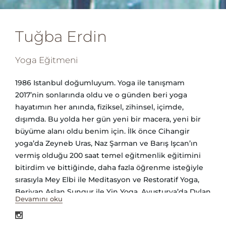
Tuğba Erdin
Yoga Eğitmeni
1986 Istanbul doğumluyum. Yoga ile tanışmam
2017’nin sonlarında oldu ve o günden beri yoga
hayatımın her anında, fiziksel, zihinsel, içimde,
dışımda. Bu yolda her gün yeni bir macera, yeni bir
büyüme alanı oldu benim için. İlk önce Cihangir
yoga’da Zeyneb Uras, Naz Şarman ve Barış Işcan’ın
vermiş olduğu 200 saat temel eğitmenlik eğitimini
bitirdim ve bittiğinde, daha fazla öğrenme isteğiyle
sırasıyla Mey Elbi ile Meditasyon ve Restoratif Yoga,
Berivan Aslan Sungur ile Yin Yoga, Avusturya’da Dylan
Devamını oku
Werner’in 200 saatlik Eğitmenlik Eğitimi, Cihangir
Yoga 300 saat Dönüştürücü yoga yolu ve tekrar Dylan