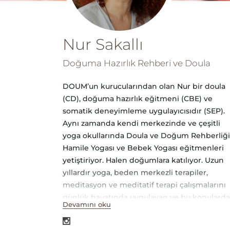
Nur Sakallı
Doğuma Hazırlık Rehberi ve Doula
DOUM’un kurucularından olan Nur bir doula
(CD), doğuma hazırlık eğitmeni (CBE) ve
somatik deneyimleme uygulayıcısıdır (SEP).
Aynı zamanda kendi merkezinde ve çeşitli
yoga okullarında Doula ve Doğum Rehberliği
Hamile Yogası ve Bebek Yogası eğitmenleri
yetiştiriyor. Halen doğumlara katılıyor. Uzun
yıllardır yoga, beden merkezli terapiler,
meditasyon ve meditatif terapi çalışmalarını
günlük hayatında uygulayan ve bu konularda
Devamını oku
uzmanlaşan Nur, beden farkındalığı, sinir
sistemi kapasitesini artırma, stres yönetimi v