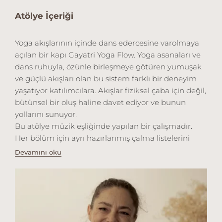
Atölye İçeriği
Yoga akışlarının içinde dans edercesine varolmaya
açılan bir kapı Gayatri Yoga Flow. Yoga asanaları ve
dans ruhuyla, özünle birleşmeye götüren yumuşak
ve güçlü akışları olan bu sistem farklı bir deneyim
yaşatıyor katılımcılara. Akışlar fiziksel çaba için değil,
bütünsel bir oluş haline davet ediyor ve bunun
yollarını sunuyor.
Bu atölye müzik eşliğinde yapılan bir çalışmadır.
Her bölüm için ayrı hazırlanmış çalma listelerini
Spotify hesabında Bir.one profilinden bulabilirsin.
Devamını oku
https://open.spotify.com/user/5wg0hgtkyxpnhxbba3bqea
si=1c06501205a54f31