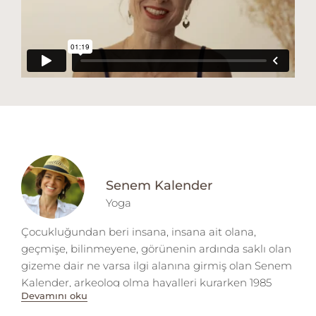
Senem Kalender
Yoga
Çocukluğundan beri insana, insana ait olana,
geçmişe, bilinmeyene, görünenin ardında saklı olan
gizeme dair ne varsa ilgi alanına girmiş olan Senem
Kalender, arkeolog olma hayalleri kurarken 1985
Devamını oku
yılında kendini Hacettepe Üniversitesi Ankara