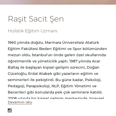
Raşit Sacit Şen
Holistik Eğitim Uzmanı
1960 yılında doğdu. Marmara Üniversitesi Atatürk
Eğitim Fakültesi Beden Eğitimi ve Spor bölümünden
mezun oldu. İstanbul'un önde gelen özel okullarında
öğretmenlik ve yöneticilik yaptı. 1987 yılında Acar
Baltaş ile başlayan kişisel gelişim sürecini, Doğan
Cüceloğlu, Erdal Atabek gibi yazarların eğitim ve
seminerleri ile pekiştirdi. Bu güne kadar, Psikoloji,
Pedagoji, Parapsikoloji, NLP, Eğitim Yönetimi ve
Becerileri gibi konularda pek çok seminere katıldı.
2008 yılında bir kişisel gelişim merkezinde, bireysel
Devamını oku
eğitiminin yanı sıra koçluk eğitimini de tamamladı.
Aynı kurumda bireysel koçluk ve grup çalışmalarında