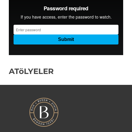
ATöLYELER