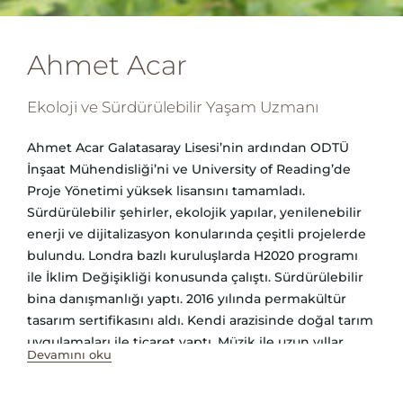
Ahmet Acar
Ekoloji ve Sürdürülebilir Yaşam Uzmanı
Ahmet Acar Galatasaray Lisesi’nin ardından ODTÜ
İnşaat Mühendisliği’ni ve University of Reading’de
Proje Yönetimi yüksek lisansını tamamladı.
Sürdürülebilir şehirler, ekolojik yapılar, yenilenebilir
enerji ve dijitalizasyon konularında çeşitli projelerde
bulundu. Londra bazlı kuruluşlarda H2020 programı
ile İklim Değişikliği konusunda çalıştı. Sürdürülebilir
bina danışmanlığı yaptı. 2016 yılında permakültür
tasarım sertifikasını aldı. Kendi arazisinde doğal tarım
uygulamaları ile ticaret yaptı. Müzik ile uzun yıllar
Devamını oku
uğraştı, iki ayrı oluşum dahilinde albüm çıkardı. Halen
yenilenebilir enerji üzerine doktorasını yapmakta ve