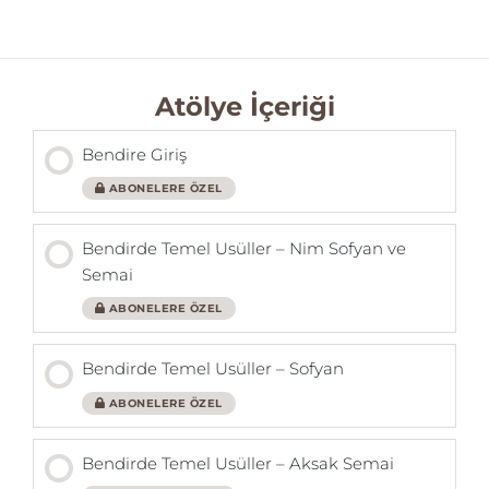
Istanbul'a yerleştikten sonra Masalcılarla, Dansçılarla
ve çeşitli muzikal projelerde çalıştı. Defhane adı
altında kendi atölyesini kurdu. Burada bendir
dersleri vermeye ve bendir yapımına devam ediyor.
Atölye İçeriği
Bendire Giriş
ABONELERE ÖZEL
Bendirde Temel Usüller – Nim Sofyan ve
Semai
ABONELERE ÖZEL
Bendirde Temel Usüller – Sofyan
ABONELERE ÖZEL
Bendirde Temel Usüller – Aksak Semai