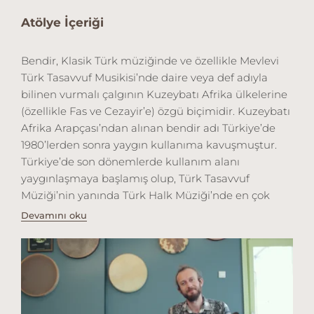
Atölye İçeriği
Bendir, Klasik Türk müziğinde ve özellikle Mevlevi
Türk Tasavvuf Musikisi’nde daire veya def adıyla
bilinen vurmalı çalgının Kuzeybatı Afrika ülkelerine
(özellikle Fas ve Cezayir’e) özgü biçimidir. Kuzeybatı
Afrika Arapçası’ndan alınan bendir adı Türkiye’de
1980’lerden sonra yaygın kullanıma kavuşmuştur.
Türkiye’de son dönemlerde kullanım alanı
yaygınlaşmaya başlamış olup, Türk Tasavvuf
Müziği’nin yanında Türk Halk Müziği’nde en çok
kullanılan ritim aleti olmuştur. Keçi derisi ve oğlak
Devamını oku
derisi yaygın olarak yapımında kullanılsa da son
dönemlerde sentetik deri kullanımı da
yaygınlaşmıştır. Bendir, ritm ve titreşim sayesinde
beyin dalgalarını dinginleştirdiği ve hastalıklarda
şifalı etkisi bilinen kadim bir enstrümandır. Bendir
derslerinde öncelikle Bendir ile tanışılır, devamında