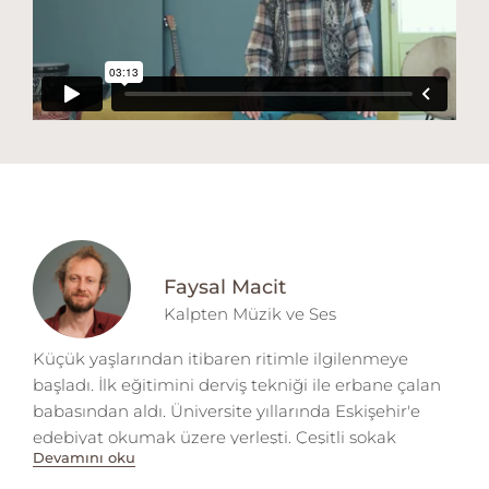
temel tutuş, vuruşlar, ritim ve usüllerle ilerlenir.
Faysal Macit
Kalpten Müzik ve Ses
Küçük yaşlarından itibaren ritimle ilgilenmeye
başladı. İlk eğitimini derviş tekniği ile erbane çalan
babasından aldı. Üniversite yıllarında Eskişehir'e
edebiyat okumak üzere yerleşti. Çeşitli sokak
Devamını oku
festivalleriyle Türkiye'yi gezme imkanı oldu ve